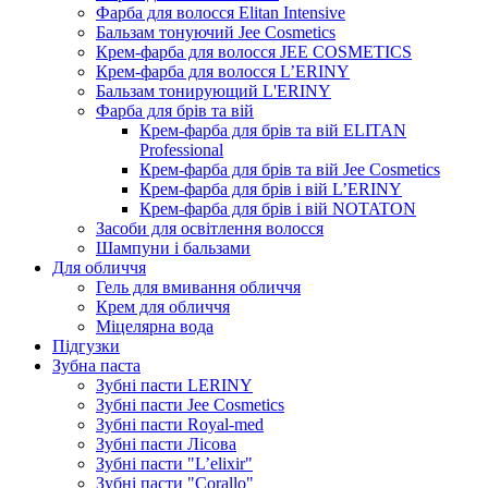
Фарба для волосся Elitan Intensive
Бальзам тонуючий Jee Cosmetics
Крем-фарба для волосся JEE COSMETICS
Крем-фарба для волосся L’ERINY
Бальзам тонирующий L'ERINY
Фарба для брів та вій
Крем-фарба для брів та вій ELITAN
Professional
Крем-фарба для брів та вій Jee Cosmetics
Крем-фарба для брів і вій L’ERINY
Крем-фарба для брів і вій NOTATON
Засоби для освітлення волосся
Шампуни і бальзами
Для обличчя
Гель для вмивання обличчя
Крем для обличчя
Міцелярна вода
Підгузки
Зубна паста
Зубні пасти LERINY
Зубні пасти Jee Cosmetics
Зубні пасти Royal-med
Зубні пасти Лісова
Зубні пасти "L’elixir"
Зубні пасти "Corallo"