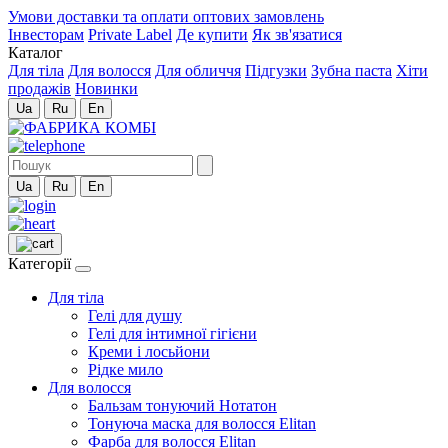
Умови доставки та оплати оптових замовлень
Інвесторам
Private Label
Де купити
Як зв'язатися
Каталог
Для тіла
Для волосся
Для обличчя
Підгузки
Зубна паста
Хіти
продажів
Новинки
Ua
Ru
En
Ua
Ru
En
Категорії
Для тіла
Гелі для душу
Гелі для інтимної гігієни
Креми і лосьйони
Рідке мило
Для волосся
Бальзам тонуючий Нотатон
Тонуюча маска для волосся Elitan
Фарба для волосся Elitan