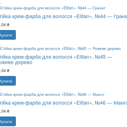
тійка крем-фарба для волосся «Elitan», №44 — Гран
,04 ₴
Купити
тійка крем-фарба для волосся «Elitan», №45 —
ожеве дерево
,04 ₴
Купити
тійка крем-фарба для волосся «Elitan», №46 — Манг
,04 ₴
Купити