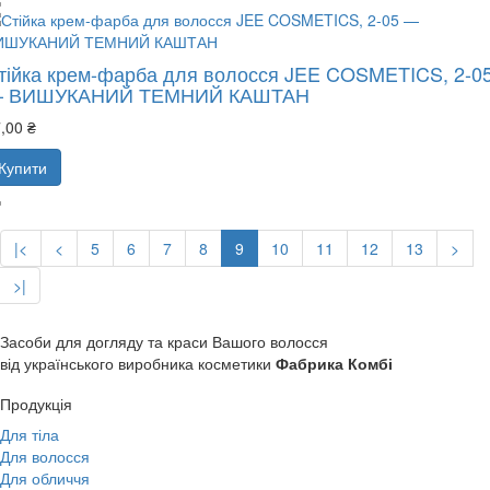
тійка крем-фарба для волосся JEE COSMETICS, 2-0
 ВИШУКАНИЙ ТЕМНИЙ КАШТАН
,00 ₴
Купити
|<
<
5
6
7
8
9
10
11
12
13
>
>|
Засоби для догляду та краси Вашого волосся
від українського виробника косметики
Фабрика Комбі
Продукція
Для тіла
Для волосся
Для обличчя