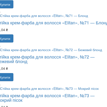
Купити
тійка крем-фарба для волосся «Elitan», №71 — Блон
,04 ₴
Купити
тійка крем-фарба для волосся «Elitan», №72 —
ежевий блонд
,04 ₴
Купити
тійка крем-фарба для волосся «Elitan», №73 —
окрий пісок