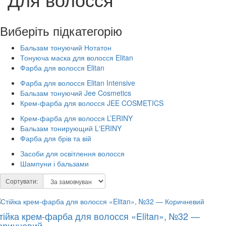
Виберіть підкатегорію
Бальзам тонуючий Нотатон
Тонуюча маска для волосся Elitan
Фарба для волосся Elitan
Фарба для волосся Elitan Intensive
Бальзам тонуючий Jee Cosmetics
Крем-фарба для волосся JEE COSMETICS
Крем-фарба для волосся L’ERINY
Бальзам тонирующий L'ERINY
Фарба для брів та вій
Засоби для освітлення волосся
Шампуни і бальзами
Сортувати:
тійка крем-фарба для волосся «Elitan», №32 —
оричневий