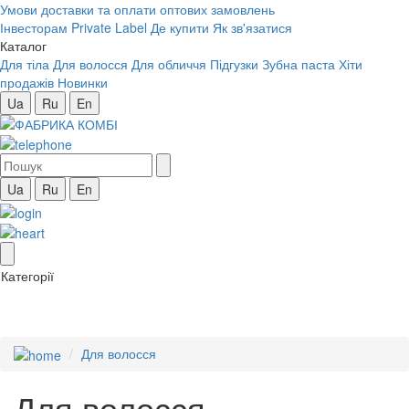
Умови доставки та оплати оптових замовлень
Інвесторам
Private Label
Де купити
Як зв'язатися
Каталог
Для тіла
Для волосся
Для обличчя
Підгузки
Зубна паста
Хіти
продажів
Новинки
Ua
Ru
En
Ua
Ru
En
Категорії
Для волосся
Для волосся