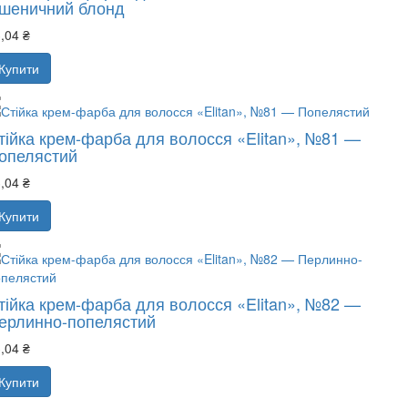
шеничний блонд
,04 ₴
Купити
тійка крем-фарба для волосся «Elitan», №81 —
опелястий
,04 ₴
Купити
тійка крем-фарба для волосся «Elitan», №82 —
ерлинно-попелястий
,04 ₴
Купити