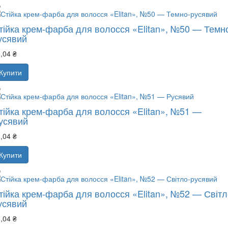
тійка крем-фарба для волосся «Elitan», №50 — Темн
усявий
,04 ₴
Купити
тійка крем-фарба для волосся «Elitan», №51 —
усявий
,04 ₴
Купити
тійка крем-фарба для волосся «Elitan», №52 — Світл
усявий
,04 ₴