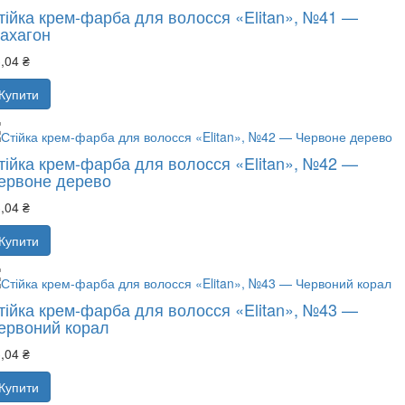
тійка крем-фарба для волосся «Elitan», №41 —
ахагон
,04 ₴
Купити
тійка крем-фарба для волосся «Elitan», №42 —
ервоне дерево
,04 ₴
Купити
тійка крем-фарба для волосся «Elitan», №43 —
ервоний корал
,04 ₴
Купити