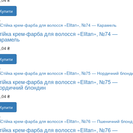
,04 ₴
Купити
тійка крем-фарба для волосся «Elitan», №74 —
арамель
,04 ₴
Купити
тійка крем-фарба для волосся «Elitan», №75 —
ордичний блондин
,04 ₴
Купити
тійка крем-фарба для волосся «Elitan», №76 —