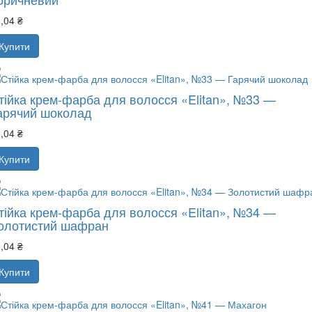
,04 ₴
Купити
тійка крем-фарба для волосся «Elitan», №33 —
арячий шоколад
,04 ₴
Купити
тійка крем-фарба для волосся «Elitan», №34 —
олотистий шафран
,04 ₴
Купити