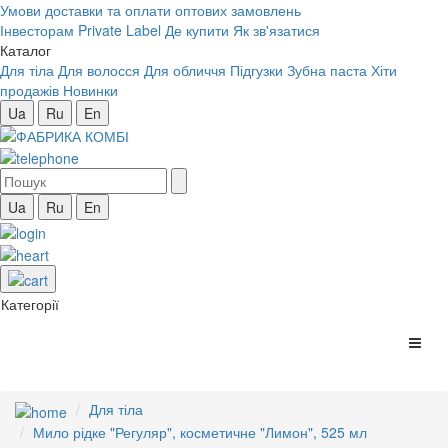
Умови доставки та оплати оптових замовлень
Інвесторам
Private Label
Де купити
Як зв'язатися
Каталог
Для тіла
Для волосся
Для обличчя
Підгузки
Зубна паста
Хіти
продажів
Новинки
Ua
Ru
En
Ua
Ru
En
Категорії
Для тіла
Мило рідке "Регуляр", косметичне "Лимон", 525 мл