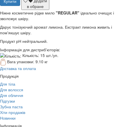
Додати
Купити
в обране
Ніжне косметичне рідке мило
"REGULAR"
ідеально очищує і
зволожує шкіру.
Дарує тонізуючий аромат лимона. Екстракт лимона живить і
пом'якшує шкіру.
Продукт рН нейтральний.
Інформація для дистриб'юторів:
Кількість:
15 шт./уп.
Вага упаковки:
9.10 кг
Доставка та оплата
Продукція
Для тіла
Для волосся
Для обличчя
Підгузки
Зубна паста
Хіти продажів
Новинки
Інформація