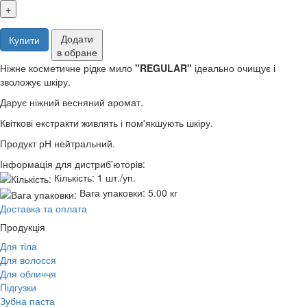
+
Додати
Купити
в обране
Ніжне косметичне рідке мило
"REGULAR"
ідеально очищує і
зволожує шкіру.
Дарує ніжний весняний аромат.
Квіткові екстракти живлять і пом'якшують шкіру.
Продукт рН нейтральний.
Інформація для дистриб'юторів:
Кількість:
1 шт./уп.
Вага упаковки:
5.00 кг
Доставка та оплата
Продукція
Для тіла
Для волосся
Для обличчя
Підгузки
Зубна паста