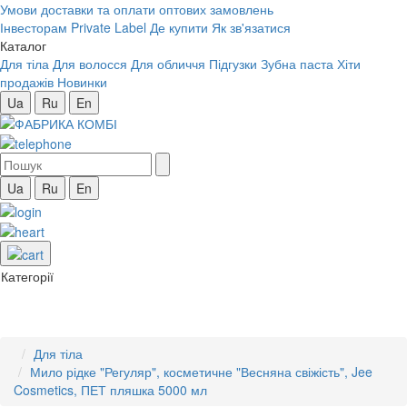
Умови доставки та оплати оптових замовлень
Інвесторам
Private Label
Де купити
Як зв'язатися
Каталог
Для тіла
Для волосся
Для обличчя
Підгузки
Зубна паста
Хіти
продажів
Новинки
Ua
Ru
En
Ua
Ru
En
Категорії
Для тіла
Мило рідке "Регуляр", косметичне "Весняна свіжість", Jee
Cosmetics, ПЕТ пляшка 5000 мл