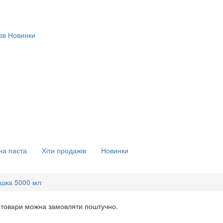
ів
Новинки
на паста
Хіти продажів
Новинки
яшка 5000 мл
 товари можна замовляти поштучно.