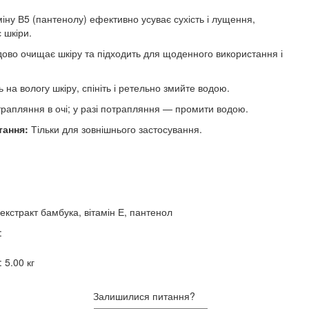
міну В5 (пантенолу) ефективно усуває сухість і лущення,
 шкіри.
дово очищає шкіру та підходить для щоденного використання і
 на вологу шкіру, спініть і ретельно змийте водою.
рапляння в очі; у разі потрапляння — промити водою.
тання:
Тільки для зовнішнього застосування.
екстракт бамбука, вітамін Е, пантенол
:
:
5.00 кг
Залишилися питання?