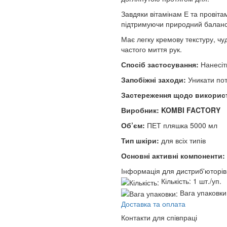
Завдяки вітамінам Е та провіта
підтримуючи природний баланс
Має легку кремову текстуру, чу
частого миття рук.
Спосіб застосування:
Нанесіть
Запобіжні заходи:
Уникати пот
Застереження щодо викорис
Виробник: KOMBI FACTORY
Об’єм:
ПЕТ пляшка 5000 мл
Тип шкіри:
для всіх типів
Основні активні компоненти:
Інформація для дистриб'юторів
Кількість:
1 шт./уп.
Вага упаковки
Доставка та оплата
Контакти для співпраці