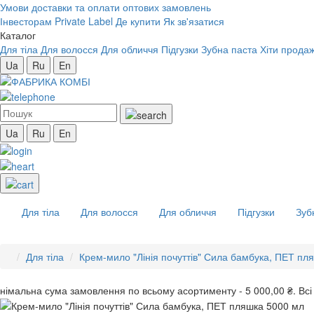
Умови доставки та оплати оптових замовлень
Інвесторам
Private Label
Де купити
Як зв'язатися
Каталог
Для тіла
Для волосся
Для обличчя
Підгузки
Зубна паста
Хіти продаж
Ua
Ru
En
Ua
Ru
En
Для тіла
Для волосся
Для обличчя
Підгузки
Зуб
Для тіла
Крем-мило "Лінія почуттів" Сила бамбука, ПЕТ пл
інімальна сума замовлення
по всьому асортименту -
5 000,00 ₴.
Всі