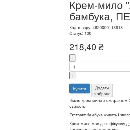
Крем-мило "
бамбука, П
Код товару: 4820000113618
Статус: 100
218,40 ₴
-
+
Додати
Купити
в обране
Ніжне крем-мило з екстрактом 
свіжості.
Екстракт бамбука живить і зволо
Крем-мило має дезінфікуючу дію
доглянутою протягом дня.