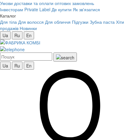
Умови доставки та оплати оптових замовлень
Інвесторам
Private Label
Де купити
Як зв'язатися
Каталог
Для тіла
Для волосся
Для обличчя
Підгузки
Зубна паста
Хіти
продажів
Новинки
Ua
Ru
En
Ua
Ru
En