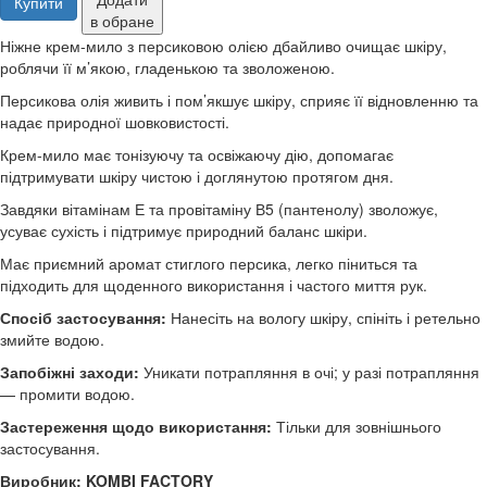
Купити
в обране
Ніжне крем-мило з персиковою олією дбайливо очищає шкіру,
роблячи її м’якою, гладенькою та зволоженою.
Персикова олія живить і пом’якшує шкіру, сприяє її відновленню та
надає природної шовковистості.
Крем-мило має тонізуючу та освіжаючу дію, допомагає
підтримувати шкіру чистою і доглянутою протягом дня.
Завдяки вітамінам Е та провітаміну В5 (пантенолу) зволожує,
усуває сухість і підтримує природний баланс шкіри.
Має приємний аромат стиглого персика, легко піниться та
підходить для щоденного використання і частого миття рук.
Спосіб застосування:
Нанесіть на вологу шкіру, спініть і ретельно
змийте водою.
Запобіжні заходи:
Уникати потрапляння в очі; у разі потрапляння
— промити водою.
Застереження щодо використання:
Тільки для зовнішнього
застосування.
Виробник:
KOMBI FACTORY