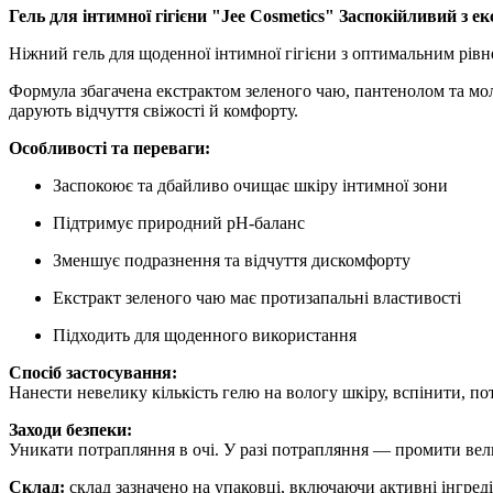
Гель для інтимної гігієни "Jee Cosmetics" Заспокійливий з е
Ніжний гель для щоденної інтимної гігієни з оптимальним рів
Формула збагачена екстрактом зеленого чаю, пантенолом та мо
дарують відчуття свіжості й комфорту.
Особливості та переваги:
Заспокоює та дбайливо очищає шкіру інтимної зони
Підтримує природний pH-баланс
Зменшує подразнення та відчуття дискомфорту
Екстракт зеленого чаю має протизапальні властивості
Підходить для щоденного використання
Спосіб застосування:
Нанести невелику кількість гелю на вологу шкіру, вспінити, по
Заходи безпеки:
Уникати потрапляння в очі. У разі потрапляння — промити вели
Склад:
склад зазначено на упаковці, включаючи активні інгред