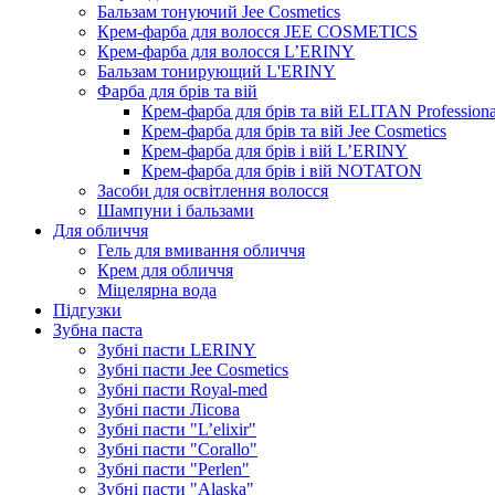
Бальзам тонуючий Jee Cosmetics
Крем-фарба для волосся JEE COSMETICS
Крем-фарба для волосся L’ERINY
Бальзам тонирующий L'ERINY
Фарба для брів та вій
Крем-фарба для брів та вій ELITAN Professiona
Крем-фарба для брів та вій Jee Cosmetics
Крем-фарба для брів і вій L’ERINY
Крем-фарба для брів і вій NOTATON
Засоби для освітлення волосся
Шампуни і бальзами
Для обличчя
Гель для вмивання обличчя
Крем для обличчя
Міцелярна вода
Підгузки
Зубна паста
Зубні пасти LERINY
Зубні пасти Jee Cosmetics
Зубні пасти Royal-med
Зубні пасти Лісова
Зубні пасти "L’elixir"
Зубні пасти "Corallo"
Зубні пасти "Perlen"
Зубні пасти "Alaska"