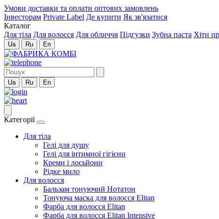
Умови доставки та оплати оптових замовлень
Інвесторам
Private Label
Де купити
Як зв'язатися
Каталог
Для тіла
Для волосся
Для обличчя
Підгузки
Зубна паста
Хіти п
Ua
Ru
En
Ua
Ru
En
Категорії
Для тіла
Гелі для душу
Гелі для інтимної гігієни
Креми і лосьйони
Рідке мило
Для волосся
Бальзам тонуючий Нотатон
Тонуюча маска для волосся Elitan
Фарба для волосся Elitan
Фарба для волосся Elitan Intensive