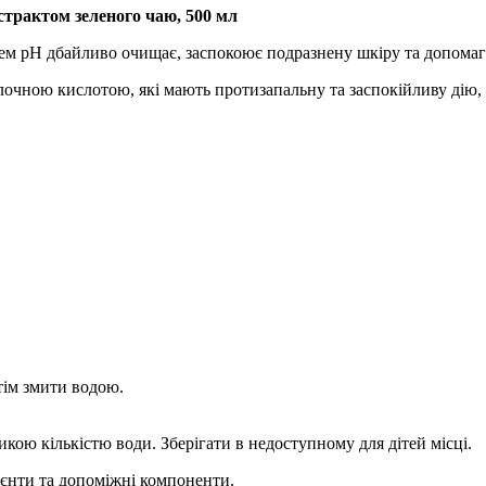
кстрактом зеленого чаю, 500 мл
нем pH дбайливо очищає, заспокоює подразнену шкіру та допомаг
лочною кислотою, які мають протизапальну та заспокійливу дію
тім змити водою.
кою кількістю води. Зберігати в недоступному для дітей місці.
ієнти та допоміжні компоненти.