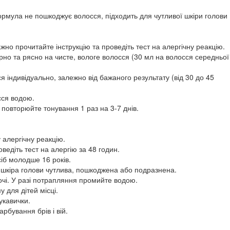
ормула не пошкоджує волосся, підходить для чутливої шкіри голови
но прочитайте інструкцію та проведіть тест на алергічну реакцію.
рно та рясно на чисте, вологе волосся (30 мл на волосся середньої
я індивідуально, залежно від бажаного результату (від 30 до 45
сся водою.
повторюйте тонування 1 раз на 3-7 днів.
 алергічну реакцію.
едіть тест на алергію за 48 годин.
іб молодше 16 років.
 шкіра голови чутлива, пошкоджена або подразнена.
очі. У разі потрапляння промийте водою.
 для дітей місці.
укавички.
рбування брів і вій.