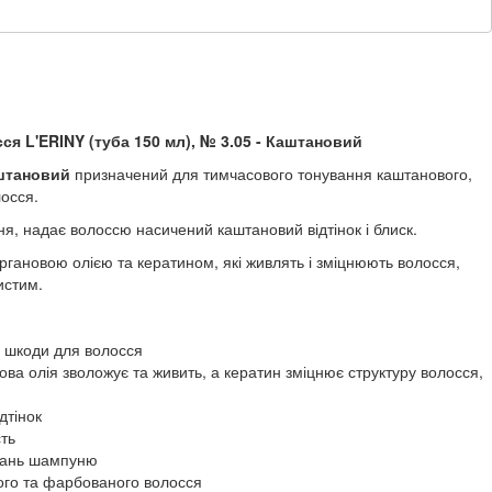
я L'ERINY (туба 150 мл), № 3.05 - Каштановий
штановий
призначений для тимчасового тонування каштанового,
лосся.
я, надає волоссю насичений каштановий відтінок і блиск.
гановою олією та кератином, які живлять і зміцнюють волосся,
истим.
 шкоди для волосся
ва олія зволожує та живить, а кератин зміцнює структуру волосся,
дтінок
сть
увань шампуню
ого та фарбованого волосся