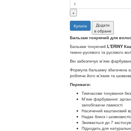
+
Додати
Купити
в обране
Бальзам тонуючий для волосс
Бальзам тонуючий
L'ERINY
Ка
темно-русявого та русявого во
Він забезпечує м’яке фарбуванн
Формула бальзаму збагачена ар
роблячи його м’яким та шовков
Переваги:
Тимчасове тонування без
М’яке фарбування: аргано
запобігаючи ламкості
Насичений каштановий ві
Надає блиск і шовковисті
Змивається до 7 застос
Підходить для натуральн