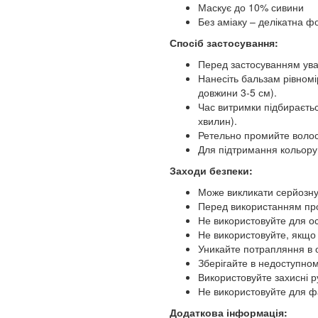
Маскує до 10% сивини
Без аміаку – делікатна ф
Спосіб застосування:
Перед застосуванням уваж
Нанесіть бальзам рівномі
довжини 3-5 см).
Час витримки підбираєтьс
хвилин).
Ретельно промийте воло
Для підтримання кольору 
Заходи безпеки:
Може викликати серйозну
Перед використанням пров
Не використовуйте для ос
Не використовуйте, якщо
Уникайте потрапляння в 
Зберігайте в недоступному
Використовуйте захисні р
Не використовуйте для фа
Додаткова інформація: