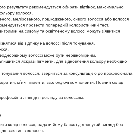
го результату рекомендується обирати відтінок, максимально
кольору волосся.
еного, мелірованого, пошкодженого, сивого волосся або волосся
екомендується провести попередній колористичний тест.
итримки на сивому та освітленому волоссі можуть з’явитися
знятися від відтінку на волоссі після тонування.
осся.
неоднорідному волоссі може бути нерівномірним.
лишитися яскраві пігменти, для відновлення кольору необхідно
 тонування волосся, зверніться за консультацією до професіонала.
кератин, м’які пігменти, зволожуючі компоненти. Повний склад
 професійна лінія для догляду за волоссям.
й
вити колір волосся, надати йому блиск і доглянутий вигляд без
ля всіх типів волосся.