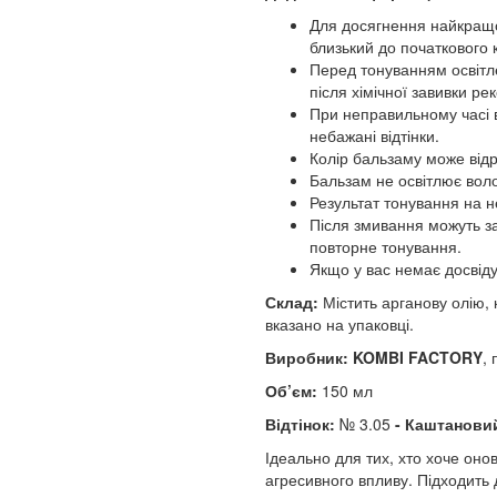
Для досягнення найкращо
близький до початкового 
Перед тонуванням освітл
після хімічної завивки р
При неправильному часі в
небажані відтінки.
Колір бальзаму може відрі
Бальзам не освітлює вол
Результат тонування на 
Після змивання можуть за
повторне тонування.
Якщо у вас немає досвіду
Склад:
Містить арганову олію, 
вказано на упаковці.
Виробник:
KOMBI FACTORY
,
Об’єм:
150 мл
Відтінок:
№ 3.05
- Каштанови
Ідеально для тих, хто хоче оно
агресивного впливу. Підходить д