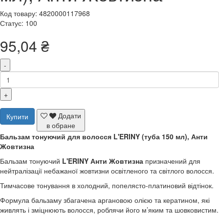
Код товару: 4820000117968
Статус: 100
95,04 ₴
-
+
Додати
Купити
в обране
Бальзам тонуючий для волосся L'ERINY (туба 150 мл), Анти
Жовтизна
Бальзам тонуючий
L'ERINY
Анти Жовтизна
призначений для
нейтралізації небажаної жовтизни освітленого та світлого волосся.
Тимчасове тонування в холодний, попелясто-платиновий відтінок.
Формула бальзаму збагачена аргановою олією та кератином, які
живлять і зміцнюють волосся, роблячи його м’яким та шовковистим.