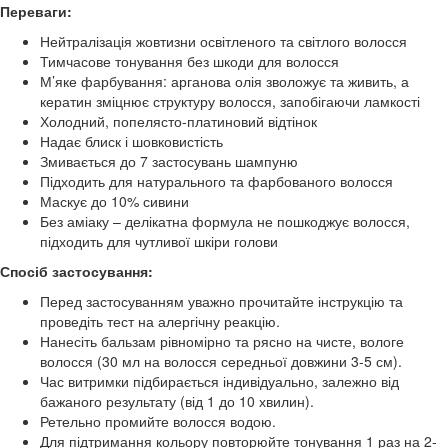
Переваги:
Нейтралізація жовтизни освітленого та світлого волосся
Тимчасове тонування без шкоди для волосся
М’яке фарбування: арганова олія зволожує та живить, а
кератин зміцнює структуру волосся, запобігаючи ламкості
Холодний, попелясто-платиновий відтінок
Надає блиск і шовковистість
Змивається до 7 застосувань шампуню
Підходить для натурального та фарбованого волосся
Маскує до 10% сивини
Без аміаку – делікатна формула не пошкоджує волосся,
підходить для чутливої шкіри голови
Спосіб застосування:
Перед застосуванням уважно прочитайте інструкцію та
проведіть тест на алергічну реакцію.
Нанесіть бальзам рівномірно та рясно на чисте, вологе
волосся (30 мл на волосся середньої довжини 3-5 см).
Час витримки підбирається індивідуально, залежно від
бажаного результату (від 1 до 10 хвилин).
Ретельно промийте волосся водою.
Для підтримання кольору повторюйте тонування 1 раз на 2-