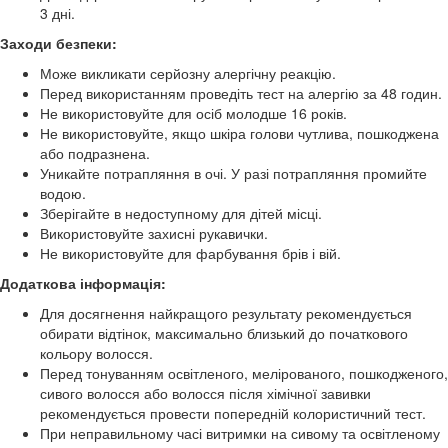
3 дні.
Заходи безпеки:
Може викликати серйозну алергічну реакцію.
Перед використанням проведіть тест на алергію за 48 годин.
Не використовуйте для осіб молодше 16 років.
Не використовуйте, якщо шкіра голови чутлива, пошкоджена
або подразнена.
Уникайте потрапляння в очі. У разі потрапляння промийте
водою.
Зберігайте в недоступному для дітей місці.
Використовуйте захисні рукавички.
Не використовуйте для фарбування брів і вій.
Додаткова інформація:
Для досягнення найкращого результату рекомендується
обирати відтінок, максимально близький до початкового
кольору волосся.
Перед тонуванням освітленого, мелірованого, пошкодженого,
сивого волосся або волосся після хімічної завивки
рекомендується провести попередній колористичний тест.
При неправильному часі витримки на сивому та освітленому