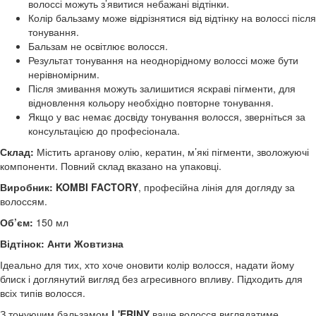
волоссі можуть з’явитися небажані відтінки.
Колір бальзаму може відрізнятися від відтінку на волоссі після
тонування.
Бальзам не освітлює волосся.
Результат тонування на неоднорідному волоссі може бути
нерівномірним.
Після змивання можуть залишитися яскраві пігменти, для
відновлення кольору необхідно повторне тонування.
Якщо у вас немає досвіду тонування волосся, зверніться за
консультацією до професіонала.
Склад:
Містить арганову олію, кератин, м’які пігменти, зволожуючі
компоненти. Повний склад вказано на упаковці.
Виробник:
KOMBI FACTORY
, професійна лінія для догляду за
волоссям.
Об’єм:
150 мл
Відтінок:
Анти Жовтизна
Ідеально для тих, хто хоче оновити колір волосся, надати йому
блиск і доглянутий вигляд без агресивного впливу. Підходить для
всіх типів волосся.
З тонуючим бальзамом
L'ERINY
ваше волосся виглядатиме