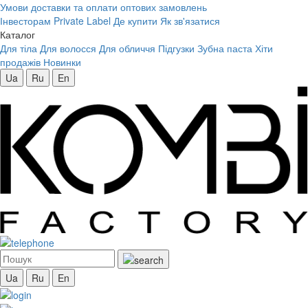
Умови доставки та оплати оптових замовлень
Інвесторам
Private Label
Де купити
Як зв'язатися
Каталог
Для тіла
Для волосся
Для обличчя
Підгузки
Зубна паста
Хіти
продажів
Новинки
Ua
Ru
En
Ua
Ru
En