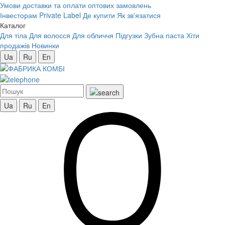
Умови доставки та оплати оптових замовлень
Інвесторам
Private Label
Де купити
Як зв'язатися
Каталог
Для тіла
Для волосся
Для обличчя
Підгузки
Зубна паста
Хіти
продажів
Новинки
Ua
Ru
En
Ua
Ru
En