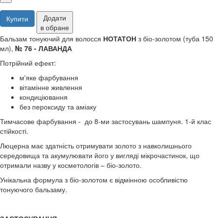
Додати
Купити
в обране
Бальзам тонуючий для волосся
НОТАТОН
з біо-золотом (туба 150
мл),
№ 76 - ЛАВАНДА
Потрійний ефект:
м'яке фарбування
вітамінне живлення
кондиціювання
без пероксиду та аміаку
Тимчасове фарбування - до 8-ми застосувань шампуня. 1-й клас
стійкості.
Люцерна має здатність отримувати золото з навколишнього
середовища та акумулювати його у вигляді мікрочастинок, що
отримали назву у косметологів – біо-золото.
Унікальна формула з біо-золотом є відмінною особливістю
тонуючого бальзаму.