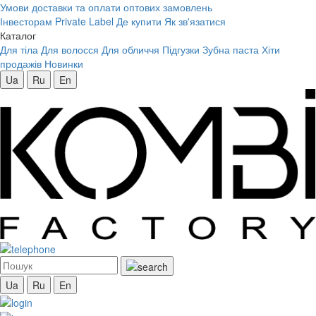
Умови доставки та оплати оптових замовлень
Інвесторам
Private Label
Де купити
Як зв'язатися
Каталог
Для тіла
Для волосся
Для обличчя
Підгузки
Зубна паста
Хіти
продажів
Новинки
Ua
Ru
En
Ua
Ru
En