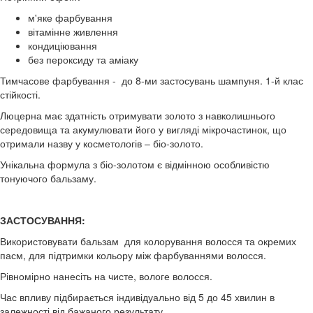
м'яке фарбування
вітамінне живлення
кондиціювання
без пероксиду та аміаку
Тимчасове фарбування - до 8-ми застосувань шампуня. 1-й клас
стійкості.
Люцерна має здатність отримувати золото з навколишнього
середовища та акумулювати його у вигляді мікрочастинок, що
отримали назву у косметологів – біо-золото.
Унікальна формула з біо-золотом є відмінною особливістю
тонуючого бальзаму.
ЗАСТОСУВАННЯ:
Використовувати бальзам для колорування волосся та окремих
пасм, для підтримки кольору між фарбуваннями волосся.
Рівномірно нанесіть на чисте, вологе волосся.
Час впливу підбирається індивідуально від 5 до 45 хвилин в
залежності від бажаного результату.