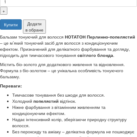
+
Додати
Купити
в обране
Бальзам тонуючий для волосся
НОТАТОН Перлинно-попелястий
– це м’який тонуючий засіб для волосся з кондиціонуючим
ефектом. Призначений для делікатного фарбування та догляду,
підходить для тимчасового тонування
світлого
блонда
.
Містить біо-золото для додаткового живлення та відновлення.
Формула з біо-золотом – це унікальна особливість тонуючого
бальзаму.
Переваги:
Тимчасове тонування без шкоди для волосся.
Холодний
попелястий
відтінок.
Ніжне фарбування з вітамінним живленням та
кондиціонуючим ефектом.
Надає інтенсивний колір, зберігаючи природну структуру
волосся.
Без пероксиду та аміаку – делікатна формула не пошкоджує