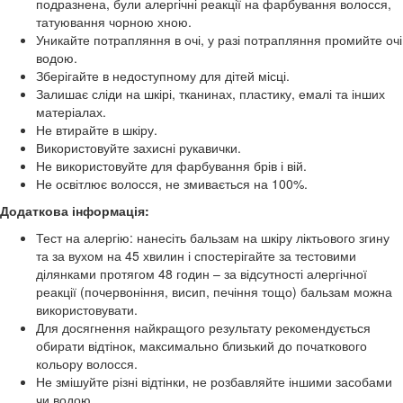
подразнена, були алергічні реакції на фарбування волосся,
татуювання чорною хною.
Уникайте потрапляння в очі, у разі потрапляння промийте очі
водою.
Зберігайте в недоступному для дітей місці.
Залишає сліди на шкірі, тканинах, пластику, емалі та інших
матеріалах.
Не втирайте в шкіру.
Використовуйте захисні рукавички.
Не використовуйте для фарбування брів і вій.
Не освітлює волосся, не змивається на 100%.
Додаткова інформація:
Тест на алергію: нанесіть бальзам на шкіру ліктьового згину
та за вухом на 45 хвилин і спостерігайте за тестовими
ділянками протягом 48 годин – за відсутності алергічної
реакції (почервоніння, висип, печіння тощо) бальзам можна
використовувати.
Для досягнення найкращого результату рекомендується
обирати відтінок, максимально близький до початкового
кольору волосся.
Не змішуйте різні відтінки, не розбавляйте іншими засобами
чи водою.