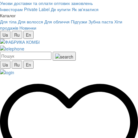
Умови доставки та оплати оптових замовлень
Інвесторам
Private Label
Де купити
Як зв'язатися
Каталог
Для тіла
Для волосся
Для обличчя
Підгузки
Зубна паста
Хіти
продажів
Новинки
Ua
Ru
En
Ua
Ru
En