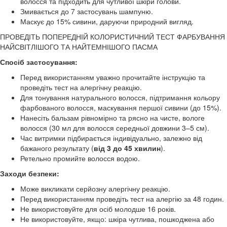
волосся та підходить для чутливої шкіри голови.
Змивається до 7 застосувань шампуню.
Маскує до 15% сивини, даруючи природний вигляд.
ПРОВЕДІТЬ ПОПЕРЕДНІЙ КОЛОРИСТИЧНИЙ ТЕСТ ФАРБУВАННЯ
НАЙСВІТЛІШОГО ТА НАЙТЕМНІШОГО ПАСМА
Спосіб застосування:
Перед використанням уважно прочитайте інструкцію та
проведіть тест на алергічну реакцію.
Для тонування натурального волосся, підтримання кольору
фарбованого волосся, маскування першої сивини (до 15%).
Нанесіть бальзам рівномірно та рясно на чисте, вологе
волосся (30 мл для волосся середньої довжини 3–5 см).
Час витримки підбирається індивідуально, залежно від
бажаного результату (
від 3 до 45 хвилин
).
Ретельно промийте волосся водою.
Заходи безпеки:
Може викликати серйозну алергічну реакцію.
Перед використанням проведіть тест на алергію за 48 годин.
Не використовуйте для осіб молодше 16 років.
Не використовуйте, якщо: шкіра чутлива, пошкоджена або