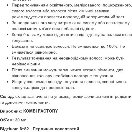
Перед тонуванням освітленого, мелірованого, пошкодженого,
сивого волосся або волосся після хімічної завивки
рекомендується провести попередній колористичний тест.
За неправильного часу витримки на сивому або освітленому
волоссі можуть з’явитися небажані відтінки.
Колір бальзаму може відрізнятися від відтінку на волоссі після
тонування.
Бальзам не освітлює волосся. Не змивається до 100%. Не
змивається рівномірно.
Результат тонування на неоднорідному волоссі може бути
нерівномірним.
Після змивання можуть залишитися яскраві пігменти, для
відновлення кольору необхідно повторне тонування.
Якщо у вас немає досвіду тонування волосся, зверніться за
консультацією до професіонала.
Склад:
склад зазначено на упаковці, включаючи активні інгредієнти
та допоміжні компоненти.
Виробник: KOMBI FACTORY
Об’єм:
30 мл
Відтінок: №82 - Перлинно-попелястий