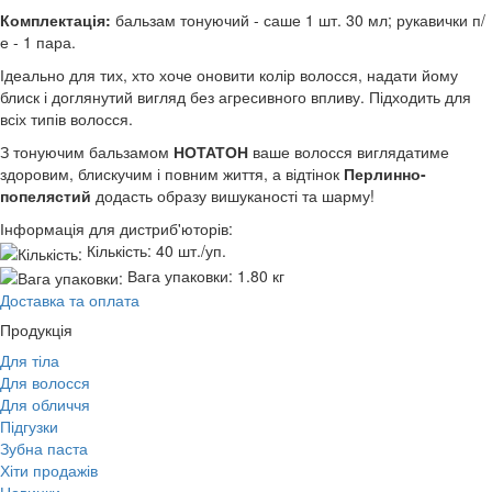
Комплектація:
бальзам тонуючий - саше 1 шт. 30 мл; рукавички п/
е - 1 пара.
Ідеально для тих, хто хоче оновити колір волосся, надати йому
блиск і доглянутий вигляд без агресивного впливу. Підходить для
всіх типів волосся.
З тонуючим бальзамом
НОТАТОН
ваше волосся виглядатиме
здоровим, блискучим і повним життя, а відтінок
Перлинно-
попелястий
додасть образу вишуканості та шарму!
Інформація для дистриб'юторів:
Кількість:
40 шт./уп.
Вага упаковки:
1.80 кг
Доставка та оплата
Продукція
Для тіла
Для волосся
Для обличчя
Підгузки
Зубна паста
Хіти продажів