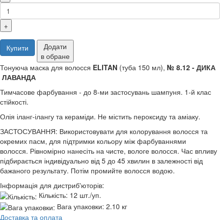
+
Додати
Купити
в обране
Тонуюча маска для волосся
ELITAN
(туба 150 мл),
№ 8.12 - ДИКА
ЛАВАНДА
Тимчасове фарбування - до 8-ми застосувань шампуня. 1-й клас
стійкості.
Олія іланг-ілангу та кераміди. Не містить пероксиду та аміаку.
ЗАСТОСУВАННЯ: Використовувати для колорування волосся та
окремих пасм, для підтримки кольору між фарбуваннями
волосся. Рівномірно нанесіть на чисте, вологе волосся. Час впливу
підбирається індивідуально від 5 до 45 хвилин в залежності від
бажаного результату. Потім промийте волосся водою.
Інформація для дистриб'юторів:
Кількість:
12 шт./уп.
Вага упаковки:
2.10 кг
Доставка та оплата