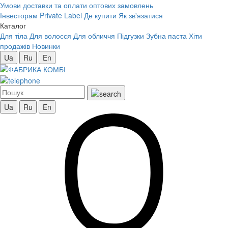
Умови доставки та оплати оптових замовлень
Інвесторам
Private Label
Де купити
Як зв'язатися
Каталог
Для тіла
Для волосся
Для обличчя
Підгузки
Зубна паста
Хіти
продажів
Новинки
Ua
Ru
En
Ua
Ru
En