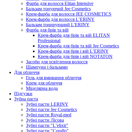
Фарба для волосся Elitan Intensive
Бальзам тонуючий Jee Cosmetics
Крем-фарба для волосся JEE COSMETICS
Крем-фарба для волосся L’ERINY
Бальзам тонирующий L'ERINY
Фарба для брів та вій
Крем-фарба для брів та вій ELITAN
Professional
Крем-фарба для брів та вій Jee Cosmetics
Крем-фарба для брів і вій L’ERINY
Крем-фарба для брів і вій NOTATON
Засоби для освітлення волосся
Шампуни і бальзами
Для обличчя
Гель для вмивання обличчя
Крем для обличчя
Міцелярна вода
Підгузки
Зубна паста
Зубні пасти LERINY
Зубні пасти Jee Cosmetics
Зубні пасти Royal-med
Зубні пасти Лісова
Зубні пасти "L’elixir"
Зубні пасти "Corallo"