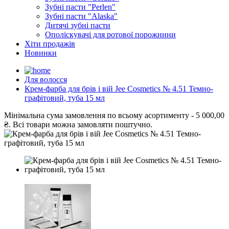
Зубні пасти "Perlen"
Зубні пасти "Alaska"
Дитячі зубні пасти
Ополіскувачі для ротової порожнини
Хіти продажів
Новинки
Для волосся
Крем-фарба для брів і вій Jee Cosmetics № 4.51 Темно-
графітовий, туба 15 мл
Мінімальна сума замовлення
по всьому асортименту -
5 000,00
₴.
Всі товари можна замовляти поштучно.