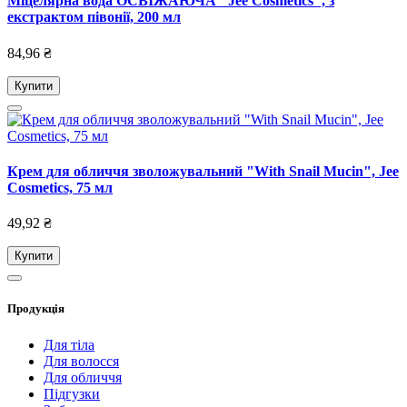
Міцелярна вода ОСВІЖАЮЧА "Jee Cosmetics", з
екстрактом півонії, 200 мл
84,96 ₴
Купити
Крем для обличчя зволожувальний "With Snail Mucin", Jee
Cosmetics, 75 мл
49,92 ₴
Купити
Продукція
Для тіла
Для волосся
Для обличчя
Підгузки