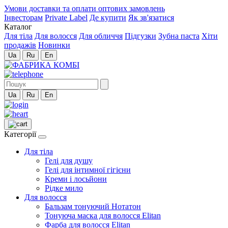
Умови доставки та оплати оптових замовлень
Інвесторам
Private Label
Де купити
Як зв'язатися
Каталог
Для тіла
Для волосся
Для обличчя
Підгузки
Зубна паста
Хіти
продажів
Новинки
Ua
Ru
En
Ua
Ru
En
Категорії
Для тіла
Гелі для душу
Гелі для інтимної гігієни
Креми і лосьйони
Рідке мило
Для волосся
Бальзам тонуючий Нотатон
Тонуюча маска для волосся Elitan
Фарба для волосся Elitan