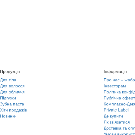
Продукція
Інформація
Для тіла
Про нас – Фабр
Для волосся
Інвесторам
Для обличчя
Політика конфід
Підгузки
Публічна офер
Зубна паста
Комплаєнс-Дек
Хіти продажів
Private Label
Новинки
Де купити
Як зв'язатися
Доставка та оп
Умови використ