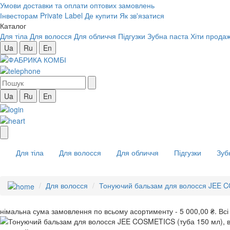
Умови доставки та оплати оптових замовлень
Інвесторам
Private Label
Де купити
Як зв'язатися
Каталог
Для тіла
Для волосся
Для обличчя
Підгузки
Зубна паста
Хіти продаж
Ua
Ru
En
Ua
Ru
En
Для тіла
Для волосся
Для обличчя
Підгузки
Зуб
Для волосся
Тонуючий бальзам для волосся JEE CO
інімальна сума замовлення
по всьому асортименту -
5 000,00 ₴.
Всі