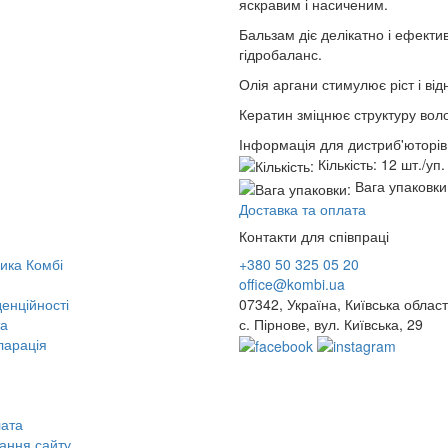
яскравим і насиченим.
Бальзам діє делікатно і ефекти
гідробаланс.
Олія аргани стимулює ріст і ві
Кератин зміцнює структуру воло
Інформація для дистриб'юторів
Кількість:
12 шт./уп.
Вага упаковки
Доставка та оплата
Контакти для співпраці
ика Комбі
+380 50 325 05 20
office@kombi.ua
енційності
07342, Україна, Київська област
та
с. Пірнове, вул. Київська, 29
ларація
лата
ання сайту