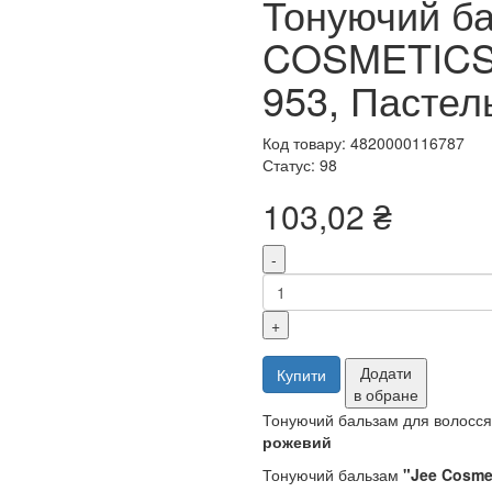
Тонуючий ба
COSMETICS (
953, Пастел
Код товару: 4820000116787
Статус: 98
103,02 ₴
-
+
Додати
Купити
в обране
Тонуючий бальзам для волосс
рожевий
Тонуючий бальзам
"Jee Cosme