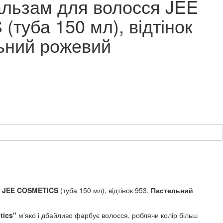
льзам для волосся JEE
туба 150 мл), відтінок
ьний рожевий
я
JEE COSMETICS
(туба 150 мл), відтінок 953,
Пастельний
tics"
м'яко і дбайливо фарбує волосся, роблячи колір більш