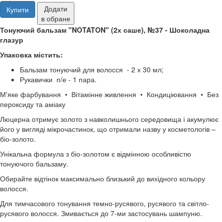
Додати
Купити
в обране
Тонуючий бальзам "NOTATON" (2х саше), №37 - Шоколадна
глазур
Упаковка містить:
Бальзам тонуючий для волосся - 2 х 30 мл;
Рукавички п/е - 1 пара.
М'яке фарбування • Вітамінне живлення • Кондиціювання • Без
пероксиду та аміаку
Люцерна отримує золото з навколишнього середовища і акумулює
його у вигляді мікрочастинок, що отримали назву у косметологів –
біо-золото.
Унікальна формула з біо-золотом є відмінною особливістю
тонуючого бальзаму.
Обирайте відтінок максимально близький до вихідного кольору
волосся.
Для тимчасового тонування темно-русявого, русявого та світло-
русявого волосся. Змивається до 7-ми застосувань шампуню.