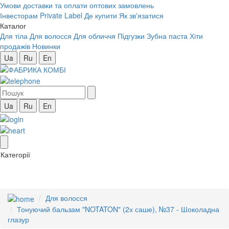
Умови доставки та оплати оптових замовлень
Інвесторам
Private Label
Де купити
Як зв'язатися
Каталог
Для тіла
Для волосся
Для обличчя
Підгузки
Зубна паста
Хіти
продажів
Новинки
Ua
Ru
En
Ua
Ru
En
Категорії
Для волосся
Тонуючий бальзам "NOTATON" (2х саше), №37 - Шоколадна
глазур