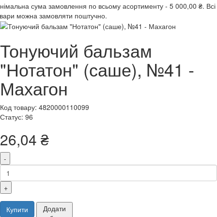
інімальна сума замовлення
по всьому асортименту -
5 000,00 ₴.
Всі
вари можна замовляти поштучно.
Тонуючий бальзам
"Нотатон" (саше), №41 -
Махагон
Код товару: 4820000110099
Статус: 96
26,04 ₴
-
+
Додати
Купити