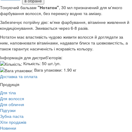
в обране
Тонуючий бальзам
"Нотатон"
, 30 мл призначений для м'якого
фарбування волосся, без перекису водню та аміаку.
Забезпечує потрійну дію: м'яке фарбування, вітамінне живлення й
кондиціонування. Змивається через 6-8 разів.
Нотатон має властивість чудово живити волосся й доглядати за
ним, наповнювати вітамінами, надавати блиск та шовковистість, а
також гарантує насиченість і яскравість кольору.
Інформація для дистриб'юторів:
Кількість:
50 шт./уп.
Вага упаковки:
1.90 кг
Доставка та оплата
Продукція
Для тіла
Для волосся
Для обличчя
Підгузки
Зубна паста
Хіти продажів
Новинки