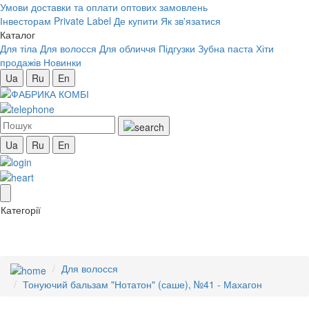
Умови доставки та оплати оптових замовлень
Інвесторам
Private Label
Де купити
Як зв'язатися
Каталог
Для тіла
Для волосся
Для обличчя
Підгузки
Зубна паста
Хіти
продажів
Новинки
Ua
Ru
En
Ua
Ru
En
Категорії
Для волосся
Тонуючий бальзам "Нотатон" (саше), №41 - Махагон