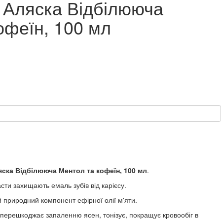
 Аляска Відбілююча
офеїн, 100 мл
ска Відбілююча Ментол та кофеїн, 100 мл
.
сти захищають емаль зубів від карієсу.
й природний компонент ефірної олії м'яти.
 перешкоджає запаленню ясен, тонізує, покращує кровообіг в