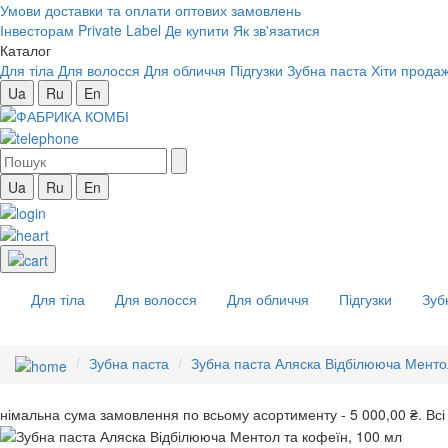
Умови доставки та оплати оптових замовлень
Інвесторам
Private Label
Де купити
Як зв'язатися
Каталог
Для тіла
Для волосся
Для обличчя
Підгузки
Зубна паста
Хіти продаж
Ua
Ru
En
Ua
Ru
En
Для тіла
Для волосся
Для обличчя
Підгузки
Зуб
Зубна паста
Зубна паста Аляска Відбілююча Менто
інімальна сума замовлення
по всьому асортименту -
5 000,00 ₴.
Всі