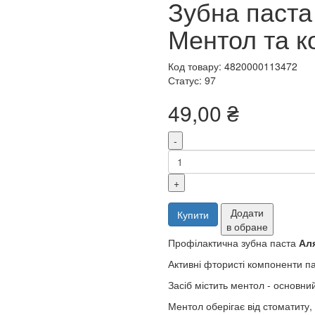
Зубна паста
Ментол та к
Код товару: 4820000113472
Статус: 97
49,00 ₴
-
+
Додати
Купити
в обране
Профілактична зубна паста
Аля
Активні фтористі компоненти па
Засіб містить ментол - основни
Ментол оберігає від стоматиту,