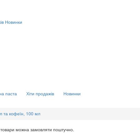
ів
Новинки
на паста
Хіти продажів
Новинки
л та кофеїн, 100 мл
 товари можна замовляти поштучно.